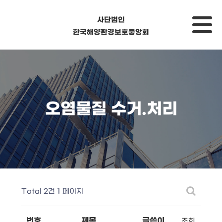
사단법인
한국해양환경보호중앙회
오염물질 수거.처리
Total 2건
1 페이지
번호
제목
글쓴이
조회